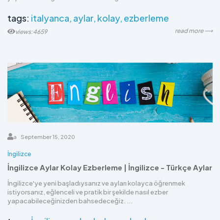
tags:
italyanca
aylar
kolay
ezberleme
read more ⟶
views:4659
a
September 15, 2020
İngilizce
İngilizce Aylar Kolay Ezberleme | İngilizce - Türkçe Aylar
İngilizce'ye yeni başladıysanız ve ayları kolayca öğrenmek
istiyorsanız, eğlenceli ve pratik bir şekilde nasıl ezber
yapacabileceğinizden bahsedeceğiz. ...