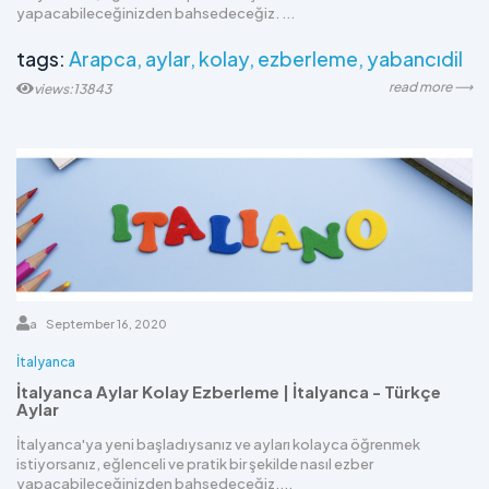
yapacabileceğinizden bahsedeceğiz. ...
tags:
Arapca
aylar
kolay
ezberleme
yabancıdil
read more ⟶
views:13843
a
September 16, 2020
İtalyanca
İtalyanca Aylar Kolay Ezberleme | İtalyanca - Türkçe
Aylar
İtalyanca'ya yeni başladıysanız ve ayları kolayca öğrenmek
istiyorsanız, eğlenceli ve pratik bir şekilde nasıl ezber
yapacabileceğinizden bahsedeceğiz....