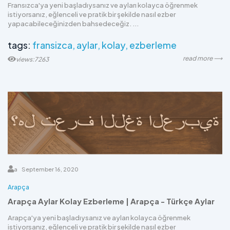
Fransızca'ya yeni başladıysanız ve ayları kolayca öğrenmek
istiyorsanız, eğlenceli ve pratik bir şekilde nasıl ezber
yapacabileceğinizden bahsedeceğiz. ...
tags:
fransizca
aylar
kolay
ezberleme
read more ⟶
views:7263
a
September 16, 2020
Arapça
Arapça Aylar Kolay Ezberleme | Arapça - Türkçe Aylar
Arapça'ya yeni başladıysanız ve ayları kolayca öğrenmek
istiyorsanız, eğlenceli ve pratik bir şekilde nasıl ezber