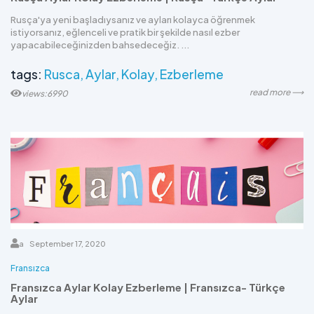
Rusça'ya yeni başladıysanız ve ayları kolayca öğrenmek
istiyorsanız, eğlenceli ve pratik bir şekilde nasıl ezber
yapacabileceğinizden bahsedeceğiz. ...
tags:
Rusca
Aylar
Kolay
Ezberleme
read more ⟶
views:6990
a
September 17, 2020
Fransızca
Fransızca Aylar Kolay Ezberleme | Fransızca- Türkçe
Aylar