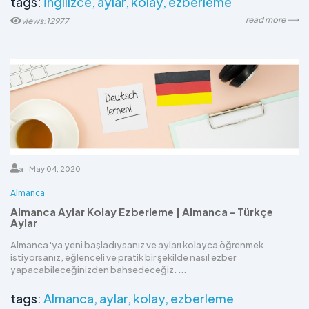
tags:
İngilizce
aylar
kolay
ezberleme
read more ⟶
views:12977
a
May 04, 2020
Almanca
Almanca Aylar Kolay Ezberleme | Almanca - Türkçe
Aylar
Almanca 'ya yeni başladıysanız ve ayları kolayca öğrenmek
istiyorsanız, eğlenceli ve pratik bir şekilde nasıl ezber
yapacabileceğinizden bahsedeceğiz. ...
tags:
Almanca
aylar
kolay
ezberleme