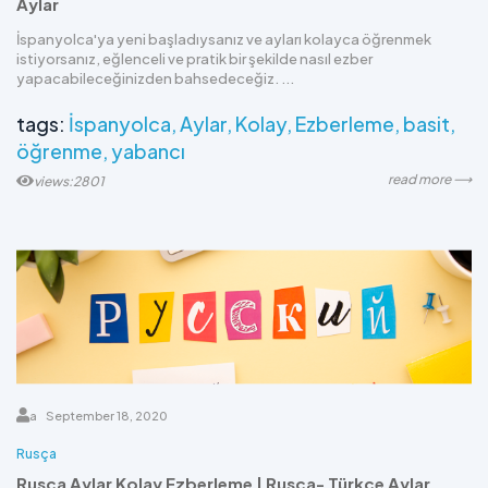
Aylar
İspanyolca'ya yeni başladıysanız ve ayları kolayca öğrenmek
istiyorsanız, eğlenceli ve pratik bir şekilde nasıl ezber
yapacabileceğinizden bahsedeceğiz. ...
tags:
İspanyolca
Aylar
Kolay
Ezberleme
basit
öğrenme
yabancı
read more ⟶
views:2801
a
September 18, 2020
Rusça
Rusça Aylar Kolay Ezberleme | Rusça- Türkçe Aylar