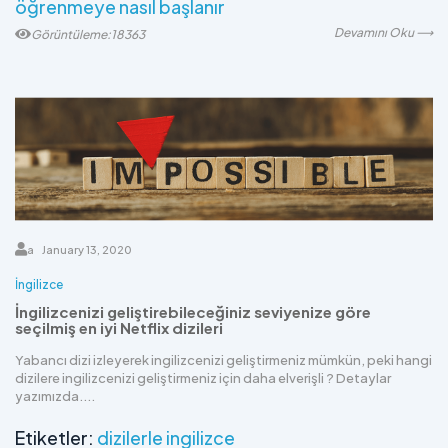
öğrenmeye nasıl başlanır
Devamını Oku ⟶
Görüntüleme:18363
a
January 13, 2020
İngilizce
İngilizcenizi geliştirebileceğiniz seviyenize göre
seçilmiş en iyi Netflix dizileri
Yabancı dizi izleyerek ingilizcenizi geliştirmeniz mümkün, peki hangi
dizilere ingilizcenizi geliştirmeniz için daha elverişli ? Detaylar
yazımızda....
Etiketler:
dizilerle ingilizce