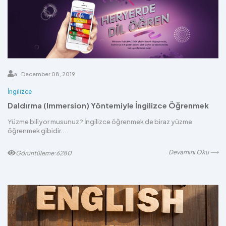
a
December 08, 2019
İngilizce
Daldırma (Immersion) Yöntemiyle İngilizce Öğrenmek
Yüzme biliyor musunuz? İngilizce öğrenmek de biraz yüzme
öğrenmek gibidir....
Devamını Oku ⟶
Görüntüleme:6280