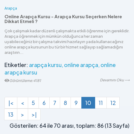
Arapça
Online Arapça Kursu - Arapça Kursu Seçerken Nelere
Dikkat Etmeli ?
Çok çalışmak kadar düzenli çalışmakta etkili öğrenme için gereklidir.
Arapça öğrenmek için mümkün olduğunca her zaman
uyabileceğiniz bir çalışma takvimi hazırlayın yada kullanacağınız
online arapça kursunun bu tür bir hizmet sağlayıp sağlamadığını
araştırın...
Etiketler:
arapça kursu
online arapça
online
arapça kursu
Devamını Oku ⟶
Görüntüleme:4181
|<
<
5
6
7
8
9
10
11
12
13
>
>|
Gösterilen: 64 ile 70 arası, toplam: 86 (13 Sayfa)