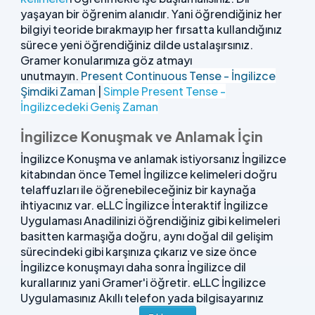
yaşayan bir öğrenim alanıdır. Yani öğrendiğiniz her
bilgiyi teoride bırakmayıp her fırsatta kullandığınız
sürece yeni öğrendiğiniz dilde ustalaşırsınız.
Gramer konularımıza göz atmayı
unutmayın.
Present Continuous Tense - İngilizce
Şimdiki Zaman
|
Simple Present Tense -
İngilizcedeki Geniş Zaman
İngilizce Konuşmak ve Anlamak İçin
İngilizce Konuşma ve anlamak istiyorsanız İngilizce
kitabından önce Temel İngilizce kelimeleri doğru
telaffuzları ile öğrenebileceğiniz bir kaynağa
ihtiyacınız var. eLLC İngilizce İnteraktif İngilizce
Uygulaması Anadilinizi öğrendiğiniz gibi kelimeleri
basitten karmaşığa doğru, aynı doğal dil gelişim
sürecindeki gibi karşınıza çıkarız ve size önce
İngilizce konuşmayı daha sonra İngilizce dil
kurallarınız yani Gramer'i öğretir. eLLC İngilizce
Uygulamasınız Akıllı telefon yada bilgisayarınız