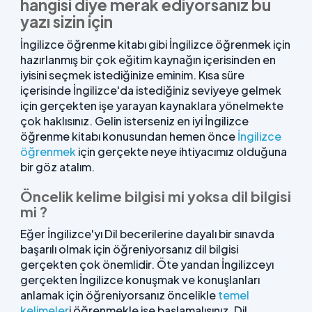
hangisi diye merak ediyorsanız bu
yazı sizin için
İngilizce öğrenme kitabı gibi İngilizce öğrenmek için
hazırlanmış bir çok eğitim kaynağın içerisinden en
iyisini seçmek istediğinize eminim. Kısa süre
içerisinde İngilizce'da istediğiniz seviyeye gelmek
için gerçekten işe yarayan kaynaklara yönelmekte
çok haklısınız. Gelin isterseniz en iyi İngilizce
öğrenme kitabı konusundan hemen önce
İngilizce
öğrenmek
için gerçekte neye ihtiyacımız olduğuna
bir göz atalım.
Öncelik kelime bilgisi mi yoksa dil bilgisi
mi ?
Eğer İngilizce'yı Dil becerilerine dayalı bir sınavda
başarılı olmak için öğreniyorsanız dil bilgisi
gerçekten çok önemlidir. Öte yandan İngilizceyı
gerçekten İngilizce konuşmak ve konuşlanları
anlamak için öğreniyorsanız öncelikle
temel
kelimeler
i öğrenmekle işe başlamalısınız. Dil