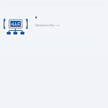
a
Devamını Oku ⟶