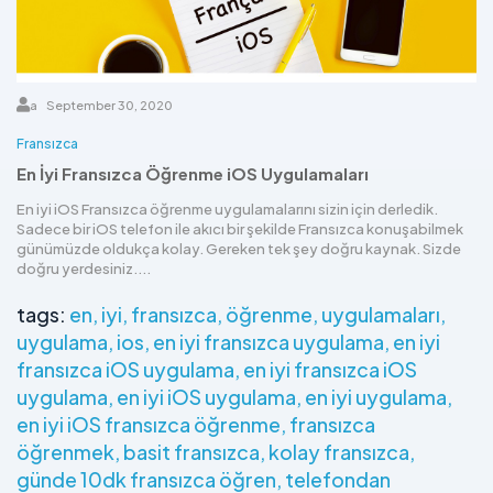
a
September 30, 2020
Fransızca
En İyi Fransızca Öğrenme iOS Uygulamaları
En iyi iOS Fransızca öğrenme uygulamalarını sizin için derledik.
Sadece bir iOS telefon ile akıcı bir şekilde Fransızca konuşabilmek
günümüzde oldukça kolay. Gereken tek şey doğru kaynak. Sizde
doğru yerdesiniz....
tags:
en
iyi
fransızca
öğrenme
uygulamaları
uygulama
ios
en iyi fransızca uygulama
en iyi
fransızca iOS uygulama
en iyi fransızca iOS
uygulama
en iyi iOS uygulama
en iyi uygulama
en iyi iOS fransızca öğrenme
fransızca
öğrenmek
basit fransızca
kolay fransızca
günde 10dk fransızca öğren
telefondan