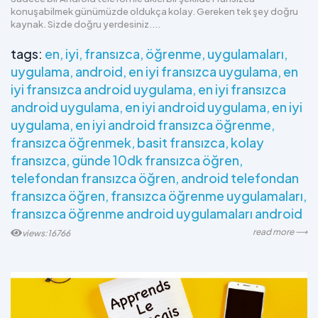
konuşabilmek günümüzde oldukça kolay. Gereken tek şey doğru
kaynak. Sizde doğru yerdesiniz....
tags:
en
iyi
fransızca
öğrenme
uygulamaları
uygulama
android
en iyi fransızca uygulama
en
iyi fransızca android uygulama
en iyi fransızca
android uygulama
en iyi android uygulama
en iyi
uygulama
en iyi android fransızca öğrenme
fransızca öğrenmek
basit fransızca
kolay
fransızca
günde 10dk fransızca öğren
telefondan fransızca öğren
android telefondan
fransızca öğren
fransızca öğrenme uygulamaları
fransızca öğrenme android uygulamaları android
read more ⟶
views:16766