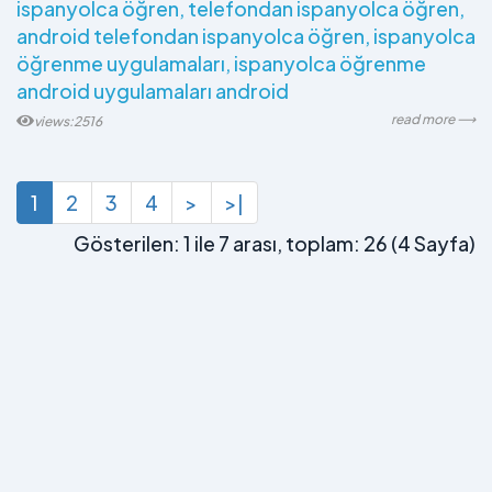
ispanyolca öğren
telefondan ispanyolca öğren
android telefondan ispanyolca öğren
ispanyolca
öğrenme uygulamaları
ispanyolca öğrenme
android uygulamaları android
read more ⟶
views:2516
1
2
3
4
>
>|
Gösterilen: 1 ile 7 arası, toplam: 26 (4 Sayfa)