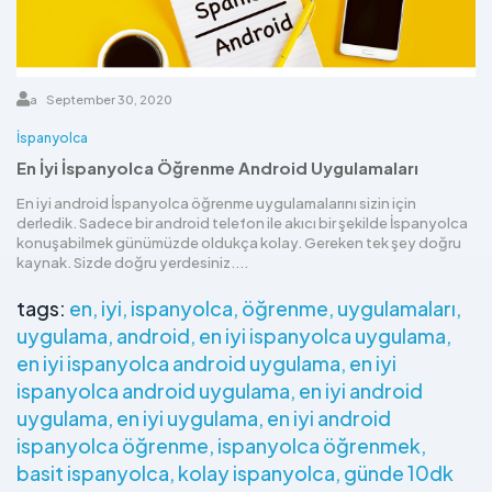
a
September 30, 2020
İspanyolca
En İyi İspanyolca Öğrenme Android Uygulamaları
En iyi android İspanyolca öğrenme uygulamalarını sizin için
derledik. Sadece bir android telefon ile akıcı bir şekilde İspanyolca
konuşabilmek günümüzde oldukça kolay. Gereken tek şey doğru
kaynak. Sizde doğru yerdesiniz....
tags:
en
iyi
ispanyolca
öğrenme
uygulamaları
uygulama
android
en iyi ispanyolca uygulama
en iyi ispanyolca android uygulama
en iyi
ispanyolca android uygulama
en iyi android
uygulama
en iyi uygulama
en iyi android
ispanyolca öğrenme
ispanyolca öğrenmek
basit ispanyolca
kolay ispanyolca
günde 10dk