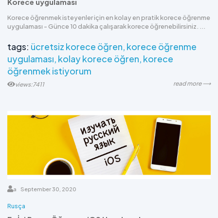
Korece uygulaması
Korece öğrenmek isteyenler için en kolay en pratik korece öğrenme
uygulaması - Günce 10 dakika çalışarak korece öğrenebilirsiniz. ...
tags:
ücretsiz korece öğren
korece öğrenme
uygulaması
kolay korece öğren
korece
öğrenmek istiyorum
read more ⟶
views:7411
a
September 30, 2020
Rusça