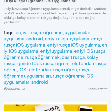
En İyi Rusça Öğrenme iOS Uygulamaları
En iyi iOS Rusça öğrenme uygulamalarını sizin için derledik. Sadece
bir iOS telefon ile akıcı bir şekilde Rusça konuşabilmek günümüzde
oldukça kolay. Gereken tek şey doğru kaynak. Sizde doğru
yerdesiniz. ...
tags:
en
iyi
rusça
öğrenme
uygulamaları
uygulama
android
en iyi rusça uygulama
en iyi
rusça iOS uygulama
en iyi rusça iOS uygulama
en
iyi iOS uygulama
en iyi uygulama
en iyi iOS rusça
öğrenme
rusça öğrenmek
basit rusça
kolay
rusça
günde 10dk rusça öğren
telefondan rusça
öğren
iOS telefondan rusça öğren
rusça
öğrenme uygulamaları
rusça öğrenme iOS
uygulamaları android
read more ⟶
views:10198