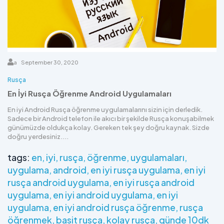
a
September 30, 2020
Rusça
En İyi Rusça Öğrenme Android Uygulamaları
En iyi Android Rusça öğrenme uygulamalarını sizin için derledik.
Sadece bir Android telefon ile akıcı bir şekilde Rusça konuşabilmek
günümüzde oldukça kolay. Gereken tek şey doğru kaynak. Sizde
doğru yerdesiniz....
tags:
en
iyi
rusça
öğrenme
uygulamaları
uygulama
android
en iyi rusça uygulama
en iyi
rusça android uygulama
en iyi rusça android
uygulama
en iyi android uygulama
en iyi
uygulama
en iyi android rusça öğrenme
rusça
öğrenmek
basit rusça
kolay rusça
günde 10dk