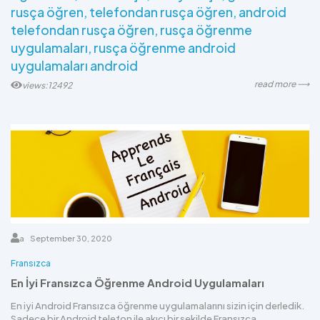
rusça öğren
telefondan rusça öğren
android
telefondan rusça öğren
rusça öğrenme
uygulamaları
rusça öğrenme android
uygulamaları android
read more ⟶
views:12492
a
September 30, 2020
Fransızca
En İyi Fransızca Öğrenme Android Uygulamaları
En iyi Android Fransızca öğrenme uygulamalarını sizin için derledik.
Sadece bir Android telefon ile akıcı bir şekilde Fransızca