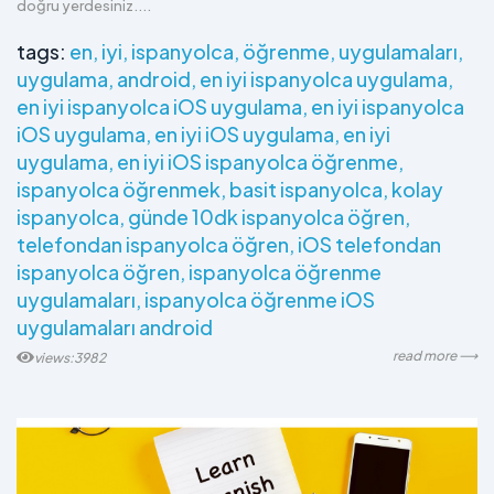
doğru yerdesiniz....
tags:
en
iyi
ispanyolca
öğrenme
uygulamaları
uygulama
android
en iyi ispanyolca uygulama
en iyi ispanyolca iOS uygulama
en iyi ispanyolca
iOS uygulama
en iyi iOS uygulama
en iyi
uygulama
en iyi iOS ispanyolca öğrenme
ispanyolca öğrenmek
basit ispanyolca
kolay
ispanyolca
günde 10dk ispanyolca öğren
telefondan ispanyolca öğren
iOS telefondan
ispanyolca öğren
ispanyolca öğrenme
uygulamaları
ispanyolca öğrenme iOS
uygulamaları android
read more ⟶
views:3982