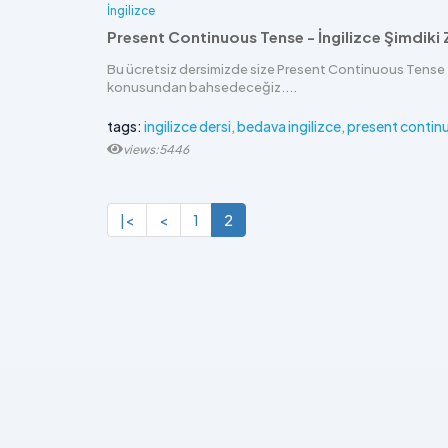
İngilizce
Present Continuous Tense - İngilizce Şimdiki
Bu ücretsiz dersimizde size Present Continuous Tense 
konusundan bahsedeceğiz....
tags:
ingilizce dersi
bedava ingilizce
present contin
views:5446
|<
<
1
2