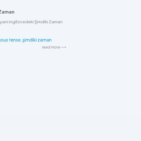
 Zaman
yani ingilizcedeki Şimdiki Zaman
uous tense
şimdiki zaman
read more ⟶