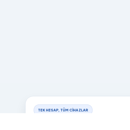
TEK HESAP, TÜM CIHAZLAR
eLLC ile bir kez